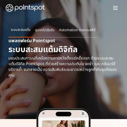
ระบบสะสมแต้ม
คูปองโปรโมชัน
Automation รายงานสถิติ
แพลตฟอร์ม Pointspot
ระบบสะสมแต้มดิจิทัล
มอบประสบการณ์ที่เหนือความคาดหวังตั้งแต่ครั้งแรก ด้วยระบบสะสม
แต้มดิจิทัล PointSpot ที่ช่วยสร้างความประทับใจ จดจำ และ กลับมาใช้
บริการซ้ำ จนกลายเป็น ความสัมพันธ์ระยะยาวระหว่างลูกค้ากับธุรกิจของ
คุณ