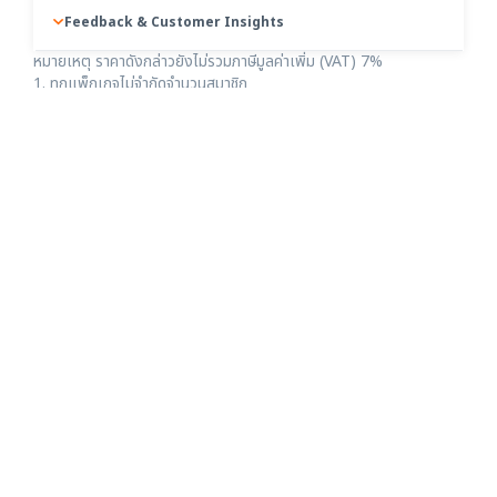
Feedback & Customer Insights
หมายเหตุ ราคาดังกล่าวยังไม่รวมภาษีมูลค่าเพิ่ม (VAT) 7%
1. ทุกแพ็กเกจไม่จำกัดจำนวนสมาชิก
2. Transaction คือโควต้าการทำรายการทั้งหมด จำกัดจำนวนตามแพ็ก
เกจ
ซึ่งหากในแต่ละเดือนโควต้าการทำรายการไม่เพียงพอธุรกิจสามารถเติม
Credit เพื่อเข้ามาใช้งานเพิ่มเติมได้ (เบื้องต้นแต่ละธุรกิจจะได้โควต้าการ
ทำรายการตามแพ็กเกจที่ซื้อ เช่น แพ็กเกจ Basic ได้ 5,000 รายการต่อ
เดือน) โดยต้องเติมขั้นต่ำ 3,000 Credit ( 1 Credit = 1 บาท) มีการคิด
ค่าบริการดังนี้
การทำรายการ
• 0.20 Credit / รายการ
การแจ้งเตือน
• SMS 0.40 Credit / Chunk
• LINE 0.10 Credit / รายการ
3. Chunk คือหน่วยย่อยของข้อความ SMS
4. แพ็กเกจ Free จำกัดจำนวนรวม 100 รายการ