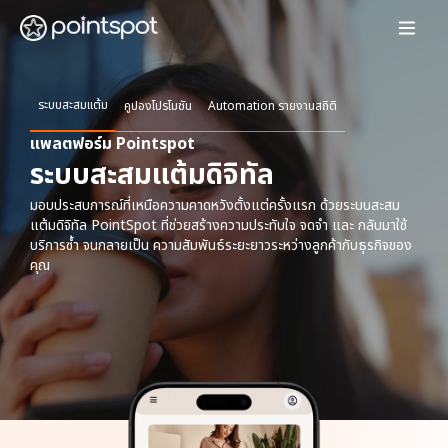
ระบบสะสมแต้ม
คูปองโปรโมชัน
Automation รายงานสถิติ
แพลตฟอร์ม Pointspot
ระบบสะสมแต้มดิจิทัล
มอบประสบการณ์ที่เหนือความคาดหวังตั้งแต่ครั้งแรก ด้วยระบบสะสม
แต้มดิจิทัล PointSpot ที่ช่วยสร้างความประทับใจ จดจำ และ กลับมาใช้
บริการซ้ำ จนกลายเป็น ความสัมพันธ์ระยะยาวระหว่างลูกค้ากับธุรกิจของ
คุณ